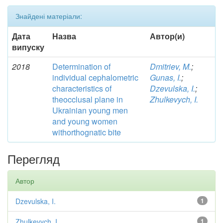
Знайдені матеріали:
Дата
Назва
Автор(и)
випуску
2018
Determination of
Dmitriev, M.
;
individual cephalometric
Gunas, I.
;
characteristics of
Dzevulska, I.
;
theocclusal plane in
Zhulkevych, I.
Ukrainian young men
and young women
withorthognatic bite
Перегляд
Автор
Dzevulska, I.
1
Zhulkevych, I.
1