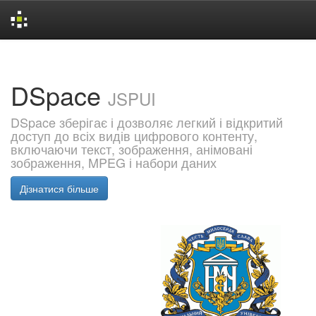
Skip
navigation
DSpace
JSPUI
DSpace зберігає і дозволяє легкий і відкритий
доступ до всіх видів цифрового контенту,
включаючи текст, зображення, анімовані
зображення, MPEG і набори даних
Дізнатися більше