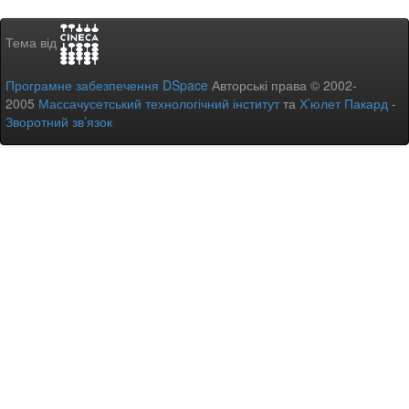
Тема від
Програмне забезпечення DSpace
Авторські права © 2002-
2005
Массачусетський технологічний інститут
та
Х’юлет Пакард
-
Зворотний зв’язок