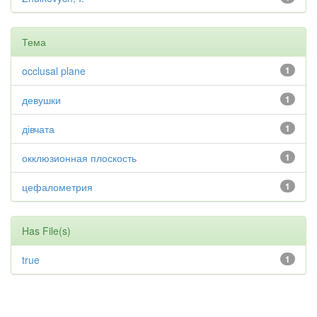
Тема
occlusal plane
1
девушки
1
дівчата
1
окклюзионная плоскость
1
цефалометрия
1
Has File(s)
true
1