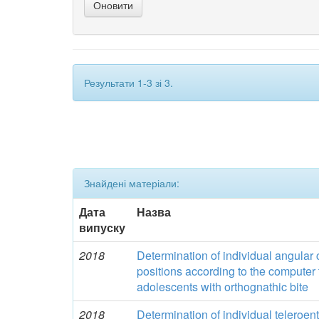
Результати 1-3 зі 3.
Знайдені матеріали:
Дата
Назва
випуску
2018
Determination of individual angular c
positions according to the computer
adolescents with orthognathic bite
2018
Determination of individual teleroe