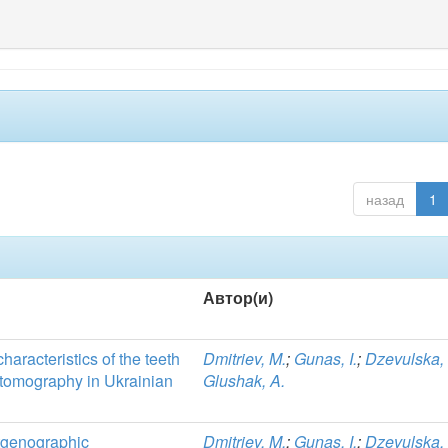
назад
1
Автор(и)
haracteristics of the teeth
Dmitriev, M.
;
Gunas, I.
;
Dzevulska, 
 tomography in Ukrainian
Glushak, A.
ntgenographic
Dmitriev, M.
;
Gunas, I.
;
Dzevulska, 