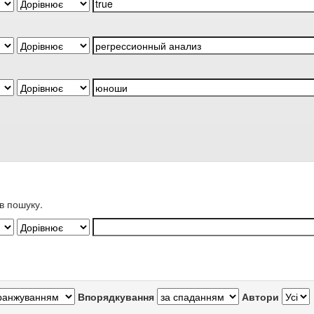
в пошуку.
Впорядкування
Автори