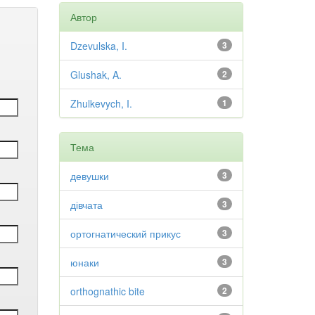
Автор
Dzevulska, I.
3
Glushak, A.
2
Zhulkevych, I.
1
Тема
девушки
3
дівчата
3
ортогнатический прикус
3
юнаки
3
orthognathic bite
2