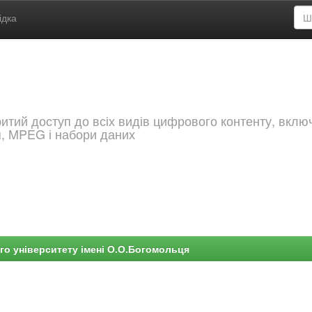
ідка
критий доступ до всіх видів цифрового контенту, вкл
я, MPEG і набори даних
го університету імені О.О.Богомольця