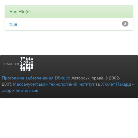
Has File(s)
true
3
Тема від
Програмне забезпечення DSpace
Авторські права © 2002-
2005
Массачусетський технологічний інститут
та
Х’юлет Пакард
-
Зворотний зв’язок