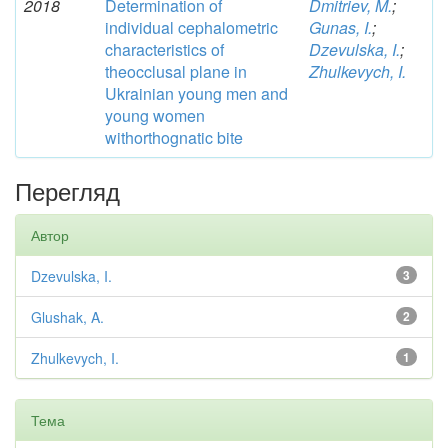
2018
Determination of
Dmitriev, M.
;
individual cephalometric
Gunas, I.
;
characteristics of
Dzevulska, I.
;
theocclusal plane in
Zhulkevych, I.
Ukrainian young men and
young women
withorthognatic bite
Перегляд
Автор
Dzevulska, I.
3
Glushak, A.
2
Zhulkevych, I.
1
Тема