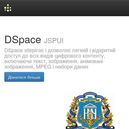
Skip
navigation
DSpace
JSPUI
DSpace зберігає і дозволяє легкий і відкритий
доступ до всіх видів цифрового контенту,
включаючи текст, зображення, анімовані
зображення, MPEG і набори даних
Дізнатися більше