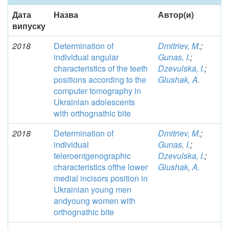
Дата
Назва
Автор(и)
випуску
2018
Determination of
Dmitriev, M.
;
individual angular
Gunas, I.
;
characteristics of the teeth
Dzevulska, I.
;
positions according to the
Glushak, A.
computer tomography in
Ukrainian adolescents
with orthognathic bite
2018
Determination of
Dmitriev, M.
;
individual
Gunas, I.
;
teleroentgenographic
Dzevulska, I.
;
characteristics ofthe lower
Glushak, A.
medial incisors position in
Ukrainian young men
andyoung women with
orthognathic bite