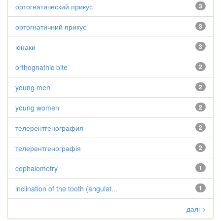
ортогнатический прикус
3
ортогнатичний прикус
3
юнаки
3
orthognathic bite
2
young men
2
young women
2
телерентгенография
2
телерентгенографія
2
cephalometry
1
inclination of the tooth (angulat...
1
далі >