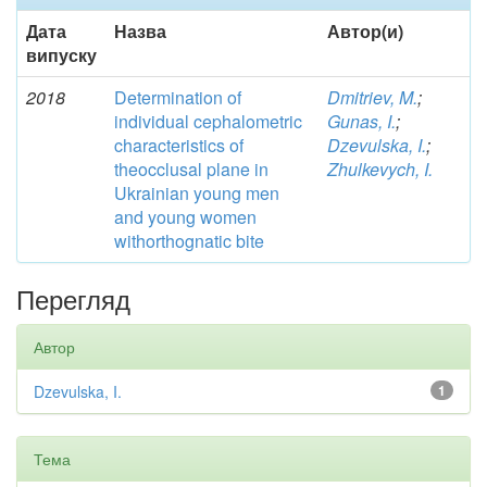
Дата
Назва
Автор(и)
випуску
2018
Determination of
Dmitriev, M.
;
individual cephalometric
Gunas, I.
;
characteristics of
Dzevulska, I.
;
theocclusal plane in
Zhulkevych, I.
Ukrainian young men
and young women
withorthognatic bite
Перегляд
Автор
Dzevulska, I.
1
Тема