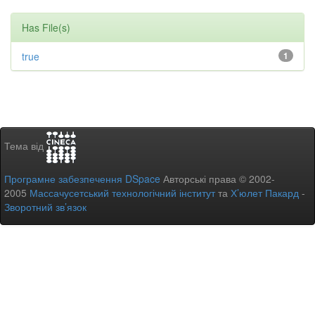
Has File(s)
true
1
Тема від
Програмне забезпечення DSpace
Авторські права © 2002-
2005
Массачусетський технологічний інститут
та
Х’юлет Пакард
-
Зворотний зв’язок