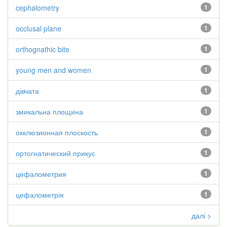
cephalometry
1
occlusal plane
1
orthognathic bite
1
young men and women
1
дівчата
1
змикальна площина
1
окклюзионная плоскость
1
ортогнатический прикус
1
цефалометрия
1
цефалометрія
1
далі >