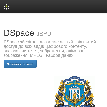
Skip
navigation
DSpace
JSPUI
DSpace зберігає і дозволяє легкий і відкритий
доступ до всіх видів цифрового контенту,
включаючи текст, зображення, анімовані
зображення, MPEG і набори даних
Дізнатися більше