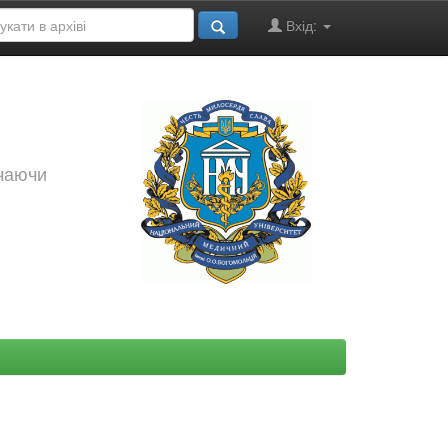
Вхід:
ючаючи