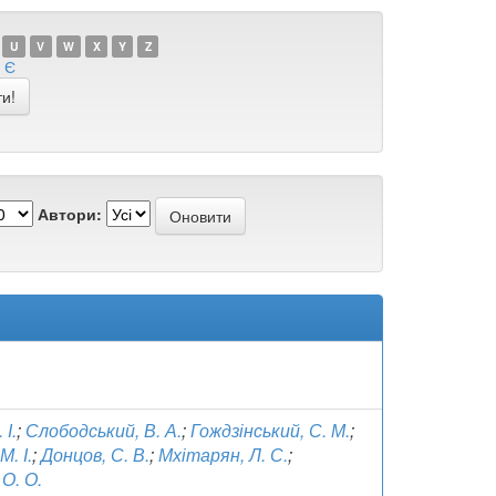
U
V
W
X
Y
Z
Є
Автори:
 І.
;
Слободський, В. А.
;
Гождзінський, С. М.
;
. І.
;
Донцов, С. В.
;
Мхітарян, Л. С.
;
О. О.