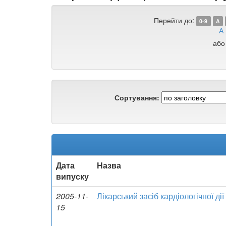
Перейти до:
0-9
A
А
або
Сортування:
Дата
Назва
випуску
2005-11-
Лікарський засіб кардіологічної дії
15