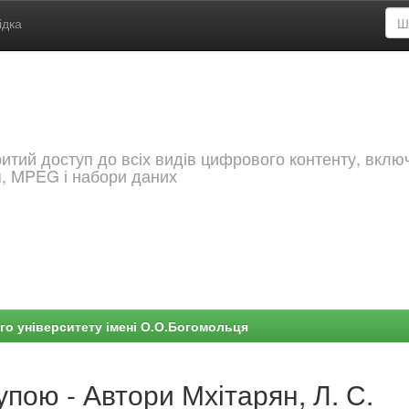
ідка
критий доступ до всіх видів цифрового контенту, вкл
я, MPEG і набори даних
го університету імені О.О.Богомольця
упою - Автори Мхітарян, Л. С.