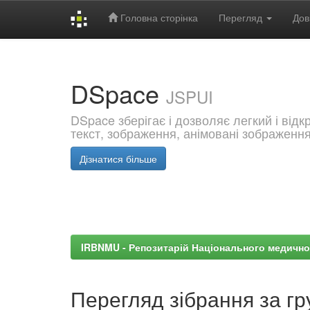
Головна сторінка
Перегляд
Дов
Skip
navigation
DSpace
JSPUI
DSpace зберігає і дозволяє легкий і від
текст, зображення, анімовані зображенн
Дізнатися більше
IRBNMU - Репозитарій Національного медично
Перегляд зібрання за гр