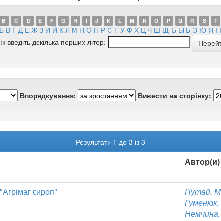
B
C
D
E
F
G
H
I
J
K
L
M
N
O
P
Q
R
S
T
Б
В
Г
Д
Е
Ж
З
И
Й
К
Л
М
Н
О
П
Р
С
Т
У
Ф
Х
Ц
Ч
Ш
Щ
Ъ
Ы
Ь
Э
Ю
Я
І
Ї
 ж введіть декілька перших літер:
Впорядкування:
Вивести на сторінку:
Результати 1 до 3 із 3
Автор(и)
 "Агрімаг сироп"
Путай, М.
Гуменюк, М
Немчина, 