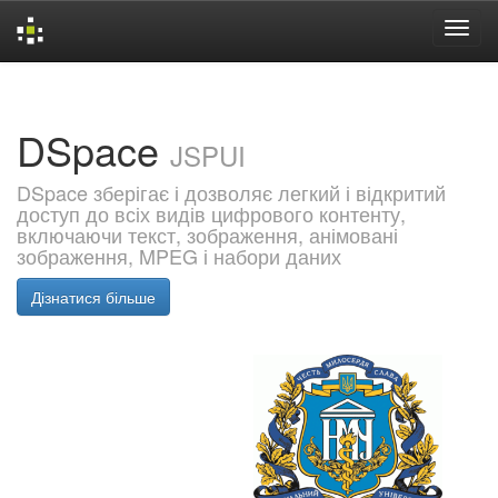
Skip
navigation
DSpace
JSPUI
DSpace зберігає і дозволяє легкий і відкритий
доступ до всіх видів цифрового контенту,
включаючи текст, зображення, анімовані
зображення, MPEG і набори даних
Дізнатися більше