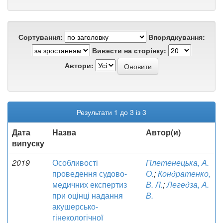
Сортування:
Впорядкування:
Вивести на сторінку:
Автори:
Результати 1 до 3 із 3
Дата
Назва
Автор(и)
випуску
2019
Особливості
Плетенецька, А.
проведення судово-
О.
;
Кондратенко,
медичних експертиз
В. Л.
;
Легедза, А.
при оцінці надання
В.
акушерсько-
гінекологічної