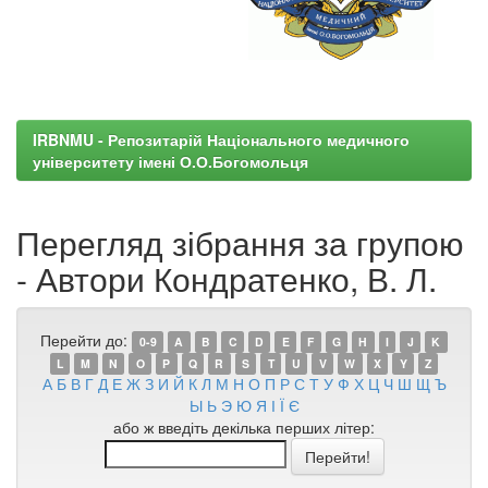
IRBNMU - Репозитарій Національного медичного
університету імені О.О.Богомольця
Перегляд зібрання за групою
- Автори Кондратенко, В. Л.
Перейти до:
0-9
A
B
C
D
E
F
G
H
I
J
K
L
M
N
O
P
Q
R
S
T
U
V
W
X
Y
Z
А
Б
В
Г
Д
Е
Ж
З
И
Й
К
Л
М
Н
О
П
Р
С
Т
У
Ф
Х
Ц
Ч
Ш
Щ
Ъ
Ы
Ь
Э
Ю
Я
І
Ї
Є
або ж введіть декілька перших літер: