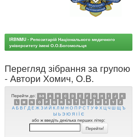
IRBNMU - Репозитарій Національного медичного
університету імені О.О.Богомольця
Перегляд зібрання за групою
- Автори Хомич, О.В.
Перейти до:
0-9
A
B
C
D
E
F
G
H
I
J
K
L
M
N
O
P
Q
R
S
T
U
V
W
X
Y
Z
А
Б
В
Г
Д
Е
Ж
З
И
Й
К
Л
М
Н
О
П
Р
С
Т
У
Ф
Х
Ц
Ч
Ш
Щ
Ъ
Ы
Ь
Э
Ю
Я
І
Ї
Є
або ж введіть декілька перших літер: