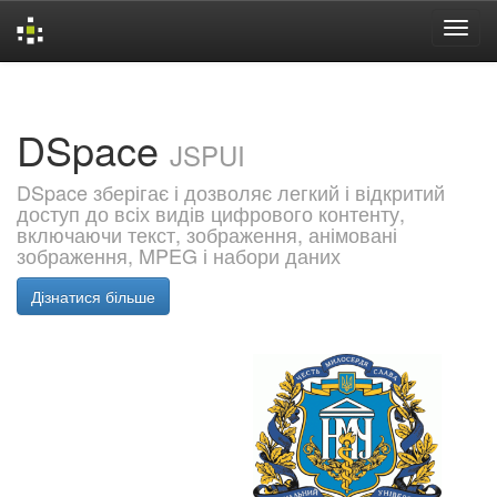
Skip
navigation
DSpace
JSPUI
DSpace зберігає і дозволяє легкий і відкритий
доступ до всіх видів цифрового контенту,
включаючи текст, зображення, анімовані
зображення, MPEG і набори даних
Дізнатися більше