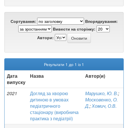
Сортування:
Впорядкування:
Вивести на сторінку:
Автори:
Результати 1 до 1 із 1
Дата
Назва
Автор(и)
випуску
2021
Догляд за хворою
Марушко, Ю. В.
;
дитиною в умовах
Московенко, О.
педіатричного
Д.
;
Хомич, О.В.
стаціонару (виробнича
практика з педіатрії)