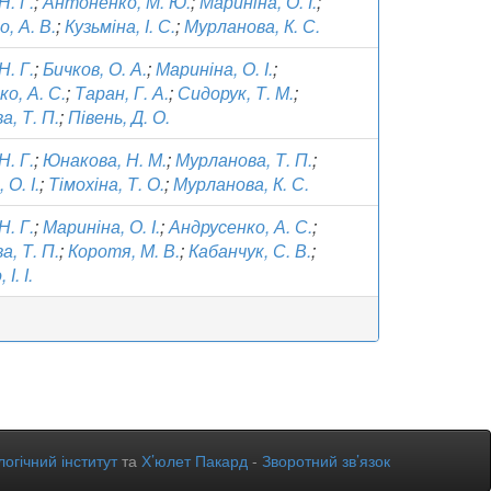
Н. Г.
;
Антоненко, М. Ю.
;
Мариніна, О. І.
;
, А. В.
;
Кузьміна, І. С.
;
Мурланова, К. С.
Н. Г.
;
Бичков, О. А.
;
Мариніна, О. І.
;
о, А. С.
;
Таран, Г. А.
;
Сидорук, Т. М.
;
, Т. П.
;
Півень, Д. О.
Н. Г.
;
Юнакова, Н. М.
;
Мурланова, Т. П.
;
 О. І.
;
Тімохіна, Т. О.
;
Мурланова, К. С.
Н. Г.
;
Мариніна, О. І.
;
Андрусенко, А. С.
;
, Т. П.
;
Коротя, М. В.
;
Кабанчук, С. В.
;
І. І.
огічний інститут
та
Х’юлет Пакард
-
Зворотний зв’язок