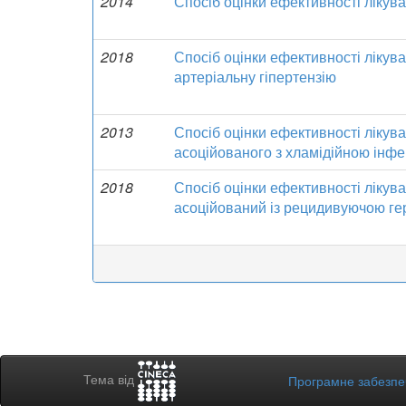
2014
Спосіб оцінки ефективності лікув
2018
Спосіб оцінки ефективності лікув
артеріальну гіпертензію
2013
Спосіб оцінки ефективності лікув
асоційованого з хламідійною інфе
2018
Спосіб оцінки ефективності лікув
асоційований із рецидивуючою ге
Тема від
Програмне забезп