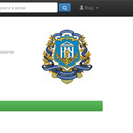
Вхід:
ючаючи