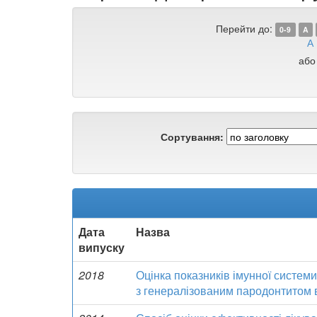
Перейти до:
0-9
A
А
або
Сортування:
Дата
Назва
випуску
2018
Оцінка показників імунної системи
з генералізованим пародонтитом в