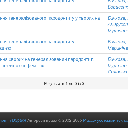
ання генералізованого пародонтиту
Бичкова, 
Борисенко
ання генералізованого пародонтиту у хворих на
Бичкова, 
Андрусенк
Мурланова
ання генералізованого пародонтиту,
Бичкова, 
кцією
Мариніна,
ання хворих на генералізований пародонтит,
Бичкова, 
рпетичною інфекцією
Мурланова
Солонько, 
Результати 1 до 5 із 5
ечення DSpace
Авторські права © 2002-2005
Массачусетський технол