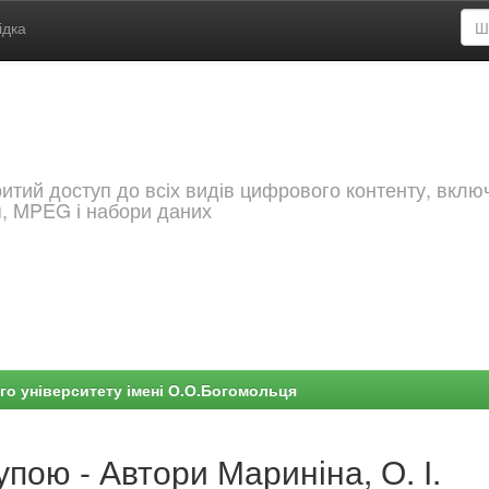
ідка
критий доступ до всіх видів цифрового контенту, вкл
я, MPEG і набори даних
го університету імені О.О.Богомольця
упою - Автори Мариніна, О. І.