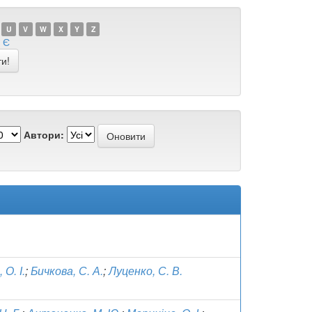
U
V
W
X
Y
Z
Є
Автори:
 О. І.
;
Бичкова, С. А.
;
Луценко, С. В.