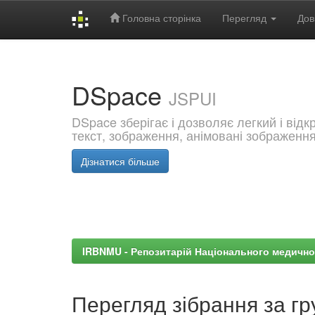
Головна сторінка
Перегляд
Дов
Skip
navigation
DSpace
JSPUI
DSpace зберігає і дозволяє легкий і від
текст, зображення, анімовані зображенн
Дізнатися більше
IRBNMU - Репозитарій Національного медично
Перегляд зібрання за гр