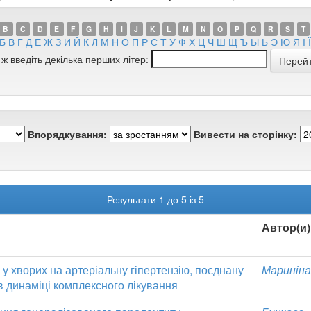
B
C
D
E
F
G
H
I
J
K
L
M
N
O
P
Q
R
S
T
Б
В
Г
Д
Е
Ж
З
И
Й
К
Л
М
Н
О
П
Р
С
Т
У
Ф
Х
Ц
Ч
Ш
Щ
Ъ
Ы
Ь
Э
Ю
Я
І
Ї
 ж введіть декілька перших літер:
Впорядкування:
Вивести на сторінку:
Результати 1 до 5 із 5
Автор(и)
 у хворих на артеріальну гіпертензію, поєднану
Мариніна,
 динаміці комплексного лікування