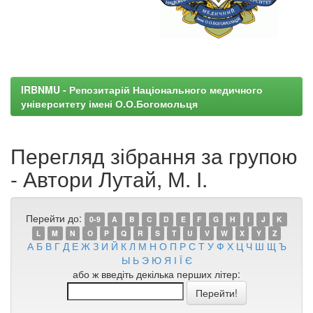
IRBNMU - Репозитарій Національного медичного
університету імені О.О.Богомольця
Перегляд зібрання за групою
- Автори Лутай, М. І.
Перейти до:
0-9
A
B
C
D
E
F
G
H
I
J
K
L
M
N
O
P
Q
R
S
T
U
V
W
X
Y
Z
А
Б
В
Г
Д
Е
Ж
З
И
Й
К
Л
М
Н
О
П
Р
С
Т
У
Ф
Х
Ц
Ч
Ш
Щ
Ъ
Ы
Ь
Э
Ю
Я
І
Ї
Є
або ж введіть декілька перших літер: