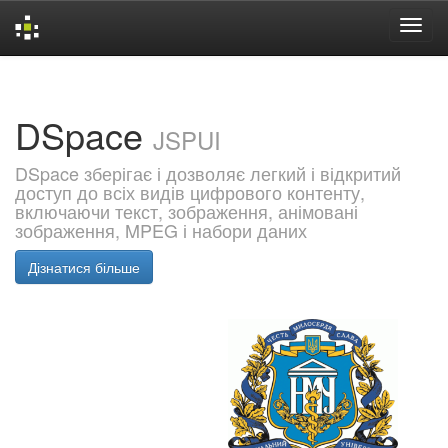
Skip
navigation
DSpace
JSPUI
DSpace зберігає і дозволяє легкий і відкритий
доступ до всіх видів цифрового контенту,
включаючи текст, зображення, анімовані
зображення, MPEG і набори даних
Дізнатися більше