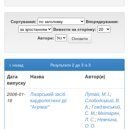
Сортування:
Впорядкування:
Вивести на сторінку:
Автори:
< назад
Результати 2 до 3 із 3
Дата
Назва
Автор(и)
випуску
2006-01-
Лікарський засіб
Лутай, М. І.
;
16
кардіологічної дії
Слободський, В.
"Агрімаг"
А.
;
Гождзінський,
С. М.
;
Мхітарян,
Л. С.
;
Немчина,
О. О.