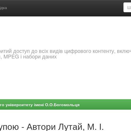
ідка
критий доступ до всіх видів цифрового контенту, вкл
я, MPEG і набори даних
го університету імені О.О.Богомольця
пою - Автори Лутай, М. І.