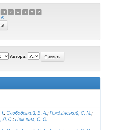
U
V
W
X
Y
Z
Є
Автори:
І.
;
Слободський, В. А.
;
Гождзінський, С. М.
;
 Л. С.
;
Немчина, О. О.