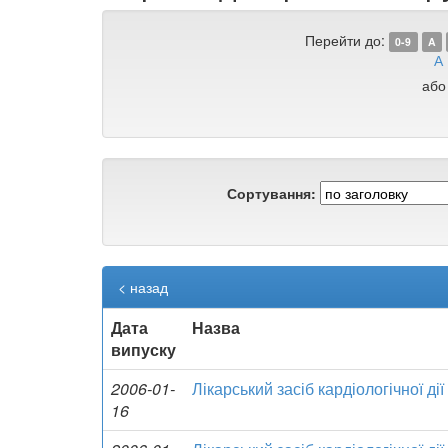
Перейти до:
0-9
A
А
або
Сортування:
< назад
Дата
Назва
випуску
2006-01-
Лікарський засіб кардіологічної дії
16