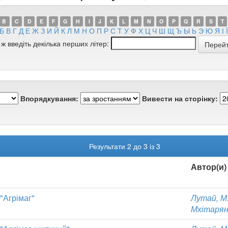
B
C
D
E
F
G
H
I
J
K
L
M
N
O
P
Q
R
S
T
Б
В
Г
Д
Е
Ж
З
И
Й
К
Л
М
Н
О
П
Р
С
Т
У
Ф
Х
Ц
Ч
Ш
Щ
Ъ
Ы
Ь
Э
Ю
Я
І
Ї
 ж введіть декілька перших літер:
Впорядкування:
Вивести на сторінку:
Результати 2 до 3 із 3
Автор(и)
 "Агрімаг"
Лутай, М. 
Мхітарян,