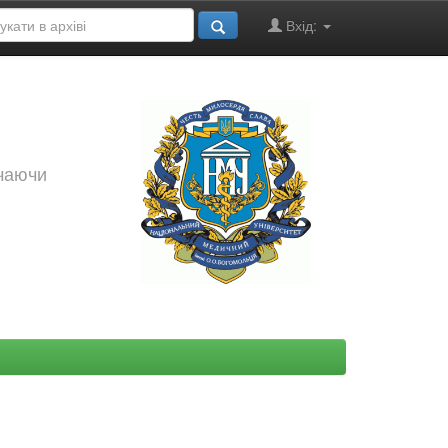
Вхід:
ючаючи