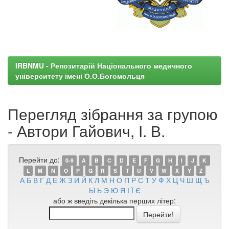
IRBNMU - Репозитарій Національного медичного
університету імені О.О.Богомольця
Перегляд зібрання за групою
- Автори Гайович, І. В.
Перейти до:
0-9
A
B
C
D
E
F
G
H
I
J
K
L
M
N
O
P
Q
R
S
T
U
V
W
X
Y
Z
А
Б
В
Г
Д
Е
Ж
З
И
Й
К
Л
М
Н
О
П
Р
С
Т
У
Ф
Х
Ц
Ч
Ш
Щ
Ъ
Ы
Ь
Э
Ю
Я
І
Ї
Є
або ж введіть декілька перших літер: