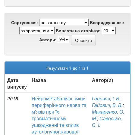
Сортування:
Впорядкування:
Вивести на сторінку:
Автори:
Результати 1 до 1 із 1
Дата
Назва
Автор(и)
випуску
2018
Нейрометаболічні зміни
Гайович, І. В.
;
периферійного нерва та
Гайович, В. В.
;
м’язів при їх
Макаренко, О.
травматичному
М.
;
Савосько,
ушкодженні та вплив
С. І.
аутологічної жирової