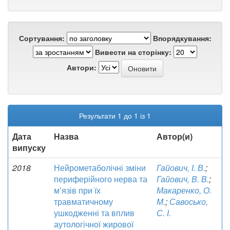
Сортування:
Впорядкування:
Вивести на сторінку:
Автори:
Результати 1 до 1 із 1
Дата
Назва
Автор(и)
випуску
2018
Нейрометаболічні зміни
Гайович, І. В.
;
периферійного нерва та
Гайович, В. В.
;
м’язів при їх
Макаренко, О.
травматичному
М.
;
Савосько,
ушкодженні та вплив
С. І.
аутологічної жирової