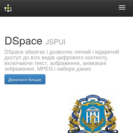
Skip
navigation
DSpace
JSPUI
DSpace зберігає і дозволяє легкий і відкритий
доступ до всіх видів цифрового контенту,
включаючи текст, зображення, анімовані
зображення, MPEG і набори даних
Дізнатися більше