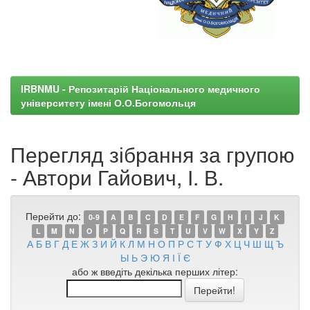
IRBNMU - Репозитарій Національного медичного
університету імені О.О.Богомольця
Перегляд зібрання за групою
- Автори Гайович, І. В.
Перейти до:
0-9
A
B
C
D
E
F
G
H
I
J
K
L
M
N
O
P
Q
R
S
T
U
V
W
X
Y
Z
А
Б
В
Г
Д
Е
Ж
З
И
Й
К
Л
М
Н
О
П
Р
С
Т
У
Ф
Х
Ц
Ч
Ш
Щ
Ъ
Ы
Ь
Э
Ю
Я
І
Ї
Є
або ж введіть декілька перших літер: