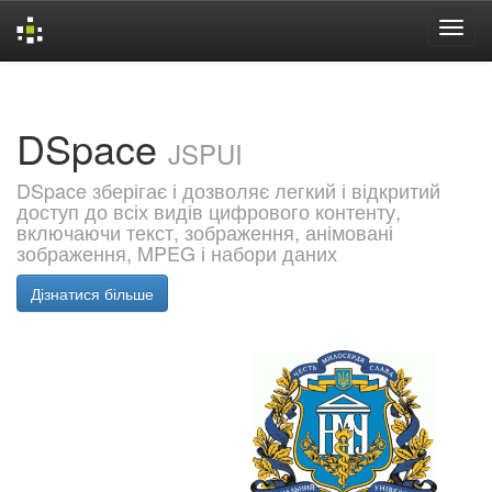
Skip
navigation
DSpace
JSPUI
DSpace зберігає і дозволяє легкий і відкритий
доступ до всіх видів цифрового контенту,
включаючи текст, зображення, анімовані
зображення, MPEG і набори даних
Дізнатися більше