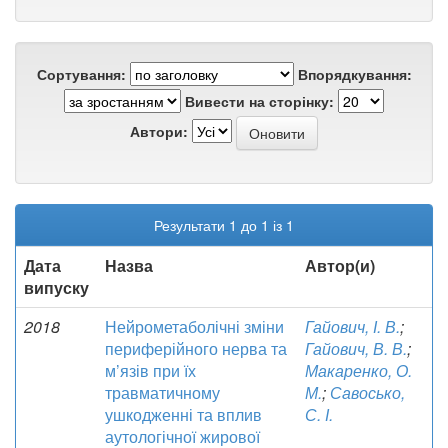
Сортування:
Впорядкування:
Вивести на сторінку:
Автори:
Результати 1 до 1 із 1
Дата
Назва
Автор(и)
випуску
2018
Нейрометаболічні зміни
Гайович, І. В.
;
периферійного нерва та
Гайович, В. В.
;
м’язів при їх
Макаренко, О.
травматичному
М.
;
Савосько,
ушкодженні та вплив
С. І.
аутологічної жирової