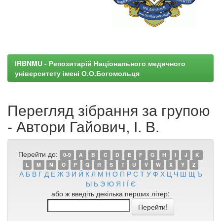
IRBNMU - Репозитарій Національного медичного
університету імені О.О.Богомольця
Перегляд зібрання за групою
- Автори Гайович, І. В.
Перейти до:
0-9
A
B
C
D
E
F
G
H
I
J
K
L
M
N
O
P
Q
R
S
T
U
V
W
X
Y
Z
А
Б
В
Г
Д
Е
Ж
З
И
Й
К
Л
М
Н
О
П
Р
С
Т
У
Ф
Х
Ц
Ч
Ш
Щ
Ъ
Ы
Ь
Э
Ю
Я
І
Ї
Є
або ж введіть декілька перших літер: